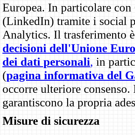
Europea. In particolare co
(LinkedIn) tramite i social 
Analytics. Il trasferimento è
decisioni dell'Unione Euro
dei dati personali
,
in parti
(
pagina informativa del G
occorre ulteriore consenso.
garantiscono la propria ades
Misure di sicurezza