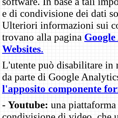
software. In base a tali imp
e di condivisione dei dati so
Ulteriori informazioni sui c
trovano alla pagina
Google 
Websites
.
L'utente può disabilitare in 
da parte di Google Analytic
l'apposito componente for
- Youtube:
una piattaforma 
condivisione di video, che u