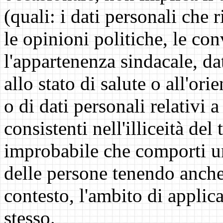
(quali: i dati personali che r
le opinioni politiche, le con
l'appartenenza sindacale, dat
allo stato di salute o all'or
o di dati personali relativi 
consistenti nell'illiceità del
improbabile che comporti un r
delle persone tenendo anche 
contesto, l'ambito di applica
stesso.