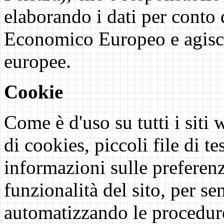
elaborando i dati per conto d
Economico Europeo e agisce
europee.
Cookie
Come è d'uso su tutti i siti
di cookies, piccoli file di 
informazioni sulle preferenze
funzionalità del sito, per s
automatizzando le procedure e