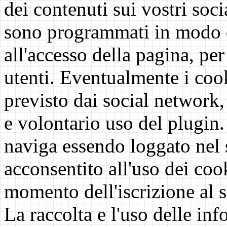
dei contenuti sui vostri soci
sono programmati in modo 
all'accesso della pagina, pe
utenti. Eventualmente i coo
previsto dai social network,
e volontario uso del plugin.
naviga essendo loggato nel 
acconsentito all'uso dei cook
momento dell'iscrizione al 
La raccolta e l'uso delle in