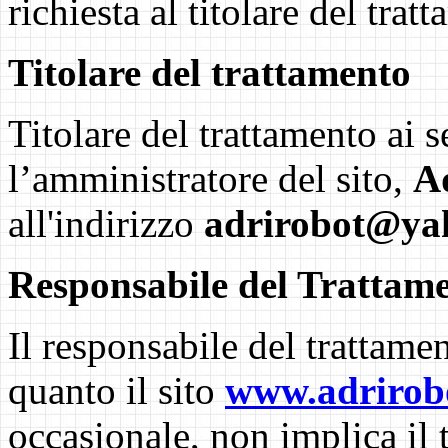
richiesta al titolare del trat
Titolare del trattamento
Titolare del trattamento ai s
l’amministratore del sito,
A
all'indirizzo
adrirobot@yah
Responsabile del Trattam
Il responsabile del trattame
quanto il sito
www.adrirobo
occasionale, non implica il t