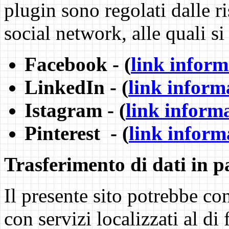
plugin sono regolati dalle r
social network, alle quali si
Facebook - (
link inform
LinkedIn - (
link inform
Istagram - (
link inform
Pinterest - (
link inform
Trasferimento di dati in p
Il presente sito potrebbe con
con servizi localizzati al di