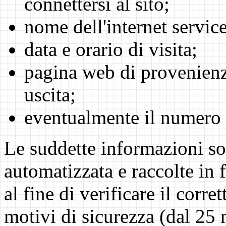
connettersi al sito;
nome dell'internet servic
data e orario di visita;
pagina web di provenienza 
uscita;
eventualmente il numero d
Le suddette informazioni so
automatizzata e raccolte in
al fine di verificare il corr
motivi di sicurezza (dal 25