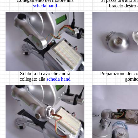
Collegamento del motore alla
Si passa ora allo s
scheda hand
braccio destro 
Si libera il cavo che andrà
Preparazione dei c
collegato alla
scheda hand
gomit