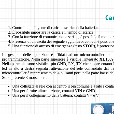
Ca
Controllo intelligente di carica e scarica della batteria;
È possibile impostare la carica e il tempo di scarica;
Con la funzione di comunicazione seriale, è possibile il monitora
Presenza di un uscita del segnale aggiuntivo, con cui è possibile
Una funzione di arresto di emergenza (tasto
STOP
), è protezi
La gestione delle operazioni è affidata ad un microcontroller montat
programmazione. Nella parte superiore è visibile l'integrato
XL1509
Nella parte alta sono visibile i pin GND, RX, TX che rappresentano la p
led in alto a destra segnala l'attivazione del relè comandato dal 
microcontroller è rappresentato da 4 pulsanti porti nella parte bassa de
Sono presente 3 morsettiere:
Una collegata al relè con al centro il pin comune e a lato i con
Una per fornire alimentazione, contatti VIN e GND
Una per il collegamento della batteria, contatti V+ e V-