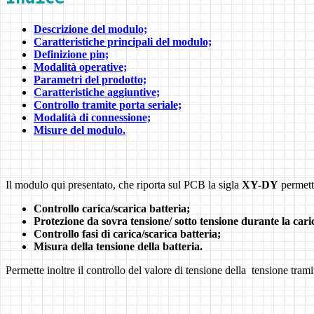
Descrizione del modulo;
Caratteristiche principali del modulo;
Definizione pin;
Modalità operative;
Parametri del prodotto;
Caratteristiche aggiuntive;
Controllo tramite porta seriale;
Modalità di connessione;
Misure del modulo.
Il modulo qui presentato, che riporta sul PCB la sigla
XY-DY
permette
Controllo carica/scarica batteria;
Protezione da sovra tensione/ sotto tensione durante la cari
Controllo fasi di carica/scarica batteria;
Misura della tensione della batteria.
Permette inoltre il controllo del valore di tensione della tensione tra