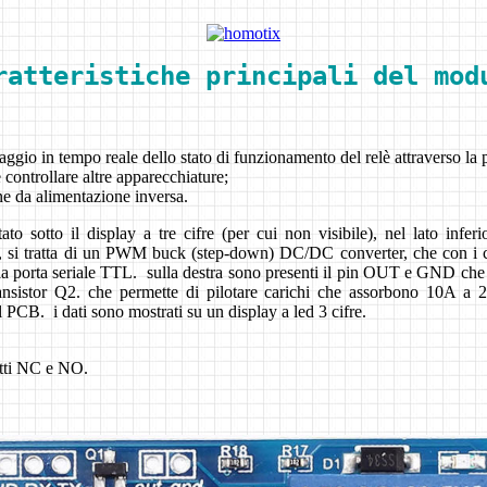
ratteristiche principali del mod
ggio in tempo reale dello stato di funzionamento del relè attraverso la p
 controllare altre apparecchiature;
one da alimentazione inversa.
o sotto il display a tre cifre (per cui non visibile), nel lato inferi
, si tratta di un PWM buck (step-
down) DC/DC converter, che con i co
orta seriale TTL. sulla destra sono presenti il pin OUT e GND che sono u
transistor Q2. che permette di pilotare carichi che assorbono 10A a
l PCB. i dati sono mostrati su un display a led 3 cifre.
tatti NC e NO.