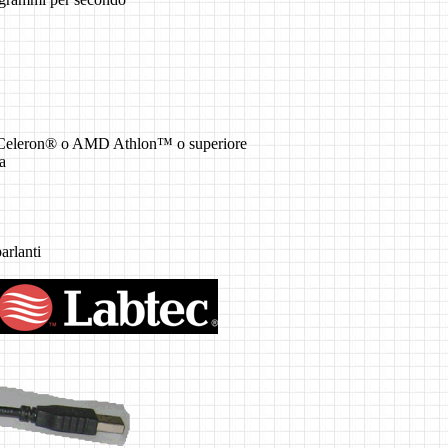
 Celeron® o AMD Athlon™ o superiore
a
arlanti