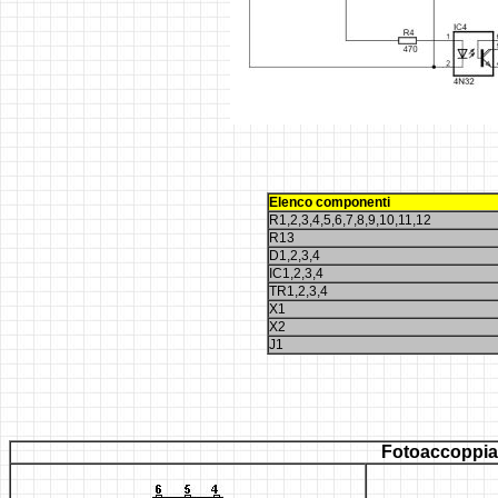
Elenco componenti
R1,2,3,4,5,6,7,8,9,10,11,12
R13
D1,2,3,4
IC1,2,3,4
TR1,2,3,4
X1
X2
J1
F
otoaccoppiat