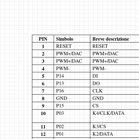
PIN
Simbolo
Breve descrizione
1
RESET
RESET
2
PWM+/DAC
PWM+/DAC
3
PWM+/DAC
PWM+/DAC
4
PWM-
PWM-
5
P14
DI
6
P13
DO
7
P16
CLK
8
GND
GND
9
P15
CS
10
P03
K4/CLK/DATA
11
P02
K3/CS
12
P01
K2/DATA