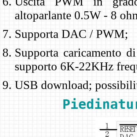
Uscita PWM in grado 
altoparlante 0.5W - 8 oh
Supporta DAC / PWM;
Supporta caricamento di
supporto 6K-22KHz freq
USB download; possibilità
Piedinatu