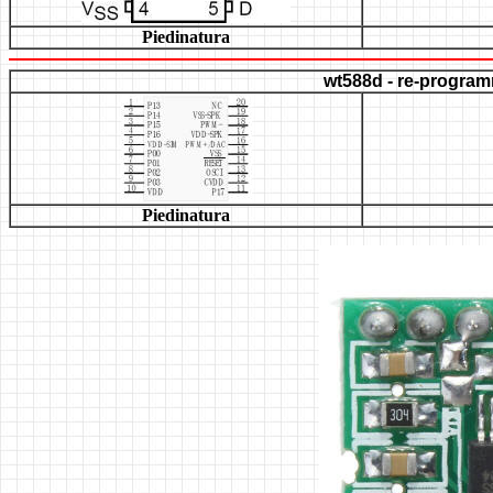
Piedinatura
wt588d
- re-program
Piedinatura