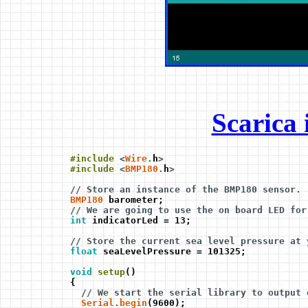
Scarica
#include
<
Wire
.
h
>
#include
<
BMP180
.
h
>
// Store an instance of the BMP180 sensor.
BMP180
barometer;
// We are going to use the on board LED for
int
indicatorLed
=
13;
// Store the current sea level pressure at 
float
seaLevelPressure
=
101325;
void
setup
()
{
// We start the serial library to output 
Serial
.
begin
(9600);