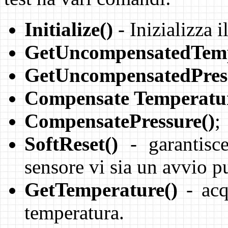
Initialize()
- Inizializza i
GetUncompensatedTemp
GetUncompensatedPress
Compensate Temperatur
CompensatePressure()
;
SoftReset()
- garantisc
sensore vi sia un avvio pu
GetTemperature()
- acqu
temperatura.