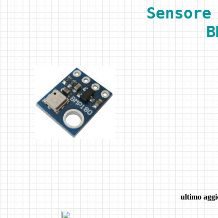
Se
nsore
B
ultimo agg