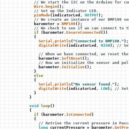
// We start the I2C on the Arduino for co
Wire
.
begin
();
// Set up the Indicator LED.
pinMode
(indicatorLed
,
OUTPUT
);
// We create an instance of our BMP180 se
barometer
=
BMP180
();
// We check to see if we can connect to t
if
(barometer
.
EnsureConnected
())
{
Serial
.
println
(
"Connected to BMP180."
);
digitalWrite
(indicatorLed
,
HIGH
);
// Se
// When we have connected, we reset the
barometer
.
SoftReset
();
// Now we initialize the sensor and pul
barometer
.
Initialize
();
}
else
{
Serial
.
println
(
"No sensor found."
);
digitalWrite
(indicatorLed
,
LOW
);
// Set
}
}
void
loop
()
{
if
(barometer
.
IsConnected
)
{
// Retrive the current pressure in Pasc
long
currentPressure
=
barometer
.
GetPre