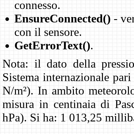
connesso.
EnsureConnected()
- ve
con il sensore.
GetErrorText()
.
Nota: il dato della pressi
Sistema internazionale par
N/m²). In ambito meteorolo
misura in centinaia di Pas
hPa). Si ha: 1 013,25 milli