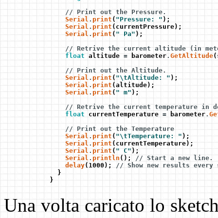
// Print out the Pressure.
Serial
.
print
(
"Pressure: "
);
Serial
.
print
(currentPressure);
Serial
.
print
(
" Pa"
);
// Retrive the current altitude (in met
float
altitude
=
barometer
.
GetAltitude
(
// Print out the Altitude.
Serial
.
print
(
"\tAltitude: "
);
Serial
.
print
(altitude);
Serial
.
print
(
" m"
);
// Retrive the current temperature in d
float
currentTemperature
=
barometer
.
Ge
// Print out the Temperature
Serial
.
print
(
"\tTemperature: "
);
Serial
.
print
(currentTemperature);
Serial
.
print
(
" C"
);
Serial
.
println
();
// Start a new line.
delay
(1000);
// Show new results every 
}
}
Una volta caricato lo sketch