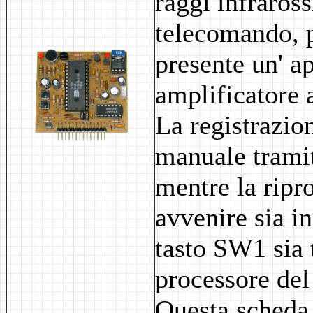
raggi infraross
telecomando, pe
presente un' a
amplificatore 
La registrazion
manuale tramit
mentre la ripr
avvenire sia i
tasto SW1 sia 
processore del
Questa scheda 