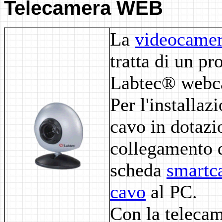
Telecamera WEB
La
videocame
tratta di un p
Labtec® webc
Per l'installaz
cavo in dotazi
collegamento d
scheda
smartc
cavo
al PC.
Con la telecam