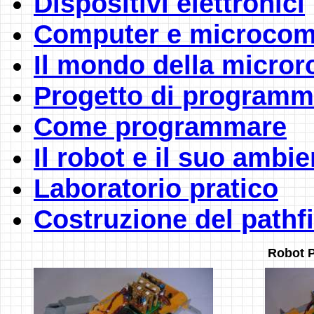
Dispositivi elettronici
Computer e microcom
Il mondo della micror
Progetto di programm
Come programmare
Il robot e il suo ambie
Laboratorio pratico
Costruzione del pathf
Robot P