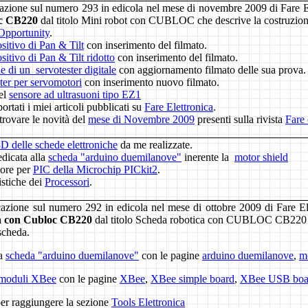
cazione sul numero 293 in edicola nel mese di novembre 2009 di Fare E
oc CB220
dal titolo Mini robot con CUBLOC che descrive la costruzion
Opportunity
.
sitivo di Pan & Tilt
con inserimento del filmato.
sitivo di Pan & Tilt ridotto
con inserimento del filmato.
e di un servotester digitale
con aggiornamento filmato delle sua prova.
ster per servomotori
con inserimento nuovo filmato.
del
sensore ad ultrasuoni tipo EZ1
rtati i miei articoli pubblicati su
Fare Elettronica
.
trovare le novità del
mese di Novembre 2009
presenti sulla rivista
Fare 
D delle schede elettroniche
da me realizzate.
dicata alla
scheda "arduino duemilanove"
inerente la
motor shield
tore per
PIC della Microchip PICkit2
.
istiche dei
Processori
.
icazione sul numero 292 in edicola nel mese di ottobre 2009 di Fare El
a con Cubloc CB220
dal titolo
Scheda robotica con CUBLOC CB220 - 
 scheda.
la
scheda "arduino duemilanove"
con le pagine
arduino duemilanove
,
mo
moduli XBee
con le pagine
XBee
,
XBee simple board
,
XBee USB boa
per raggiungere la sezione
Tools Elettronica