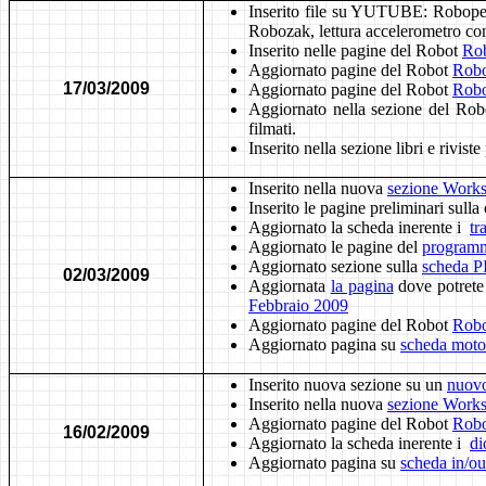
Inserito file su YUTUBE: Robop
Robozak, lettura accelerometro c
Inserito nelle pagine del Robot
Ro
Aggiornato pagine del Robot
Rob
17/03/2009
Aggiornato pagine del Robot
Rob
Aggiornato nella sezione del Ro
filmati.
Inserito nella sezione libri e rivis
Inserito nella nuova
sezione Work
Inserito le pagine preliminari sull
Aggiornato la scheda inerente i
tr
Aggiornato le pagine del
progra
Aggiornato sezione sulla
scheda 
02/03/2009
Aggiornata
la pagina
dove potrete t
Febbraio 2009
Aggiornato pagine del Robot
Rob
Aggiornato pagina su
scheda moto
Inserito nuova sezione su un
nuovo
Inserito nella nuova
sezione Work
Aggiornato pagine del Robot
Rob
16/02/2009
Aggiornato la scheda inerente i
di
Aggiornato pagina su
scheda in/o