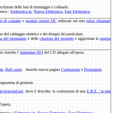
scrizione delle fasi di montaggio e collaudo.
ronica :
Elettronica in
,
Nuova Elettronica
,
Fare Elettronica
.
i di contatto
e
modulo motori DC
utilizzati sul mio
robot chiamato
 del cablaggio elettrico e dei disegni dei particolari.
na del montaggio
e delle
citazioni del progetto
e aggiornata la
pagina
 inserito l'
immagine ISO
del CD allegato all'opera.
te
,
Ball caster
. Inserito nuova pagina
Costruzione
e
Programmi
rogramma di gestione.
ectroportal.net
dove è descritta la costruzione di una
E.B.E. : la mia
l'opera.
ttronica :
Elettronica in
,
Nuova Elettronica
,
Fare Elettronica
.