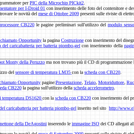
rogrammatore per
PIC della Microchip PICkit2
.
imentatore per I-Droid 01
con inserimento delle foto del contenitore e de
trovare le novità del
mese di Ottobre 2009
presenti sulle riviste di elett
processore CB220
le pagine preliminari sull'utilizzo del
modulo sensor
 chiamato Opportunity
la pagina
Costruzione
con inserimento del disegno
o del caricabatteria per batteria piombo-gel
con inserimento della
pagi
bot Monty della Peruzzo
ma non trovano più il CD di programmazione ho
lizzo del
sensore di temperatura LM35
con la
scheda con CB220
.
 chiamato Opportunity
pagine:
Presentazione
,
Telaio
,
Motoriduttore
,
Ruo
eda CB220
la pagina sull'utilizzo della
scheda accelerometro
.
di temperatura DS1620
con la
scheda con CB220
con inserimento del p
del caricabatteria per batteria piombo-gel
inserito nel sito
http://www.el
nettone della DeAgostini
inserendo le
immagine ISO
dei CD allegati al
trovare le novità del
mese di Settembre 2009
presenti sulle riviste di ele