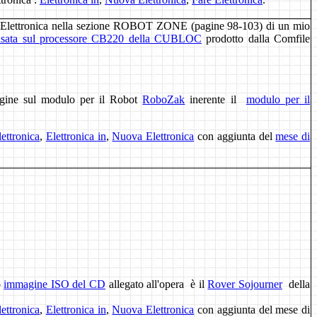
Elettronica nella sezione
ROBOT ZONE
(pagine 98-103) di un mio
asata sul processore CB220 della CUBLOC
prodotto dalla Comfile
pagine sul modulo per il Robot
RoboZak
inerente il
modulo per il
lettronica
,
Elettronica in
,
Nuova Elettronica
con aggiunta del
mese di
o
immagine ISO del CD
allegato all'opera è il
Rover Sojourner
della
lettronica
,
Elettronica in
,
Nuova Elettronica
con aggiunta del mese di