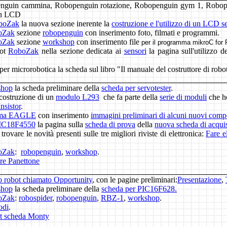
enguin cammina, Robopenguin rotazione, Robopenguin gym 1, Robo
on LCD
boZak
la nuova sezione inerente la
costruzione e l'utilizzo di un LCD se
oZak
sezione
robopenguin
con inserimento foto, filmati e programmi.
oZak
sezione
workshop
con inserimento file
per il programma mikroC for 
bot
RoboZak
nella sezione dedicata ai
sensori
la pagina sull'utilizzo d
te per microrobotica la scheda sul libro "Il manuale del costruttore di robo
shop
la scheda preliminare della
scheda per servotester
.
a costruzione di un
modulo L293
che fa parte della
serie di moduli
che h
ansistor
.
mma EAGLE
con inserimento
immagini preliminari di alcuni nuovi comp
PIC18F4550
la pagina sulla
scheda di prova
della
nuova scheda di acqui
rovare le novità presenti sulle tre migliori riviste di elettronica:
Fare e
oZak
:
robopenguin
,
workshop
.
re Panettone
 robot chiamato Opportunity
, con le pagine preliminari:
Presentazione
,
shop
la scheda preliminare della
scheda per PIC16F628.
oZak
:
robospider
,
robopenguin
,
RBZ-1
,
workshop
.
odi
.
ut scheda Monty