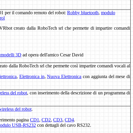
01 per il comando remoto del robot:
Robby bluetooth
,
modulo
rol
Rbot creato dalla RoboTech srl che permette di impartire comandi
i modelli 3D
ad opera dell'amico Cesar David
eato dalla RoboTech srl che permette così impartire comandi vocali al
lettronica
,
Elettronica in
,
Nuova Elettronica
con aggiunta del mese di
less del robot
, con inserimento della descrizione di un programma di
reless del robot
.
erimento pagina
CD1
,
CD2
,
CD3
,
CD4
.
odulo USB-RS232
con dettagli del cavo RS232.