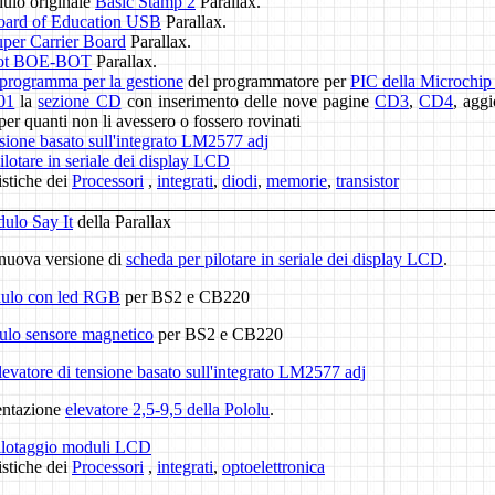
dulo originale
Basic Stamp 2
Parallax.
oard of Education USB
Parallax.
per Carrier Board
Parallax.
ot BOE-BOT
Parallax.
programma per la gestione
del programmatore per
PIC della Microchip
01
la
sezione CD
con inserimento delle nove pagine
CD3
,
CD4
, agg
er quanti non li avessero o fossero rovinati
nsione basato sull'integrato LM2577 adj
ilotare in seriale dei display LCD
istiche dei
Processori
,
integrati
,
diodi
,
memorie
,
transistor
ulo Say It
della Parallax
 nuova versione di
scheda per pilotare in seriale dei display LCD
.
ulo con led RGB
per BS2 e CB220
lo sensore magnetico
per BS2 e CB220
levatore di tensione basato sull'integrato LM2577 adj
sentazione
elevatore 2,5-9,5 della Pololu
.
pilotaggio moduli LCD
istiche dei
Processori
,
integrati
,
optoelettronica