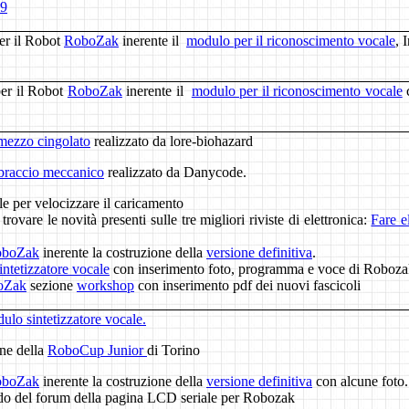
09
er il Robot
RoboZak
inerente il
modulo per il riconoscimento vocale
, 
per il Robot
RoboZak
inerente il
modulo per il riconoscimento vocale
c
mezzo cingolato
realizzato da lore-biohazard
braccio meccanico
realizzato da Danycode.
le per velocizzare il caricamento
ovare le novità presenti sulle tre migliori riviste di elettronica:
Fare e
oboZak
inerente la costruzione della
versione definitiva
.
ntetizzatore vocale
con inserimento foto, programma e voce di Roboza
oZak
sezione
workshop
con inserimento pdf dei nuovi fascicoli
ulo sintetizzatore vocale.
one della
RoboCup Junior
di Torino
oboZak
inerente la costruzione della
versione definitiva
con alcune foto.
o del forum della pagina LCD seriale per Robozak