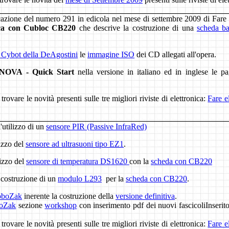
icazione del numero 291 in edicola nel mese di settembre 2009 di Fare 
ca con Cubloc CB220
che descrive la costruzione di una
scheda b
 Cybot della DeAgostini
le
immagine ISO
dei CD allegati all'opera.
OVA - Quick Start
nella versione in italiano ed in inglese le 
ovare le novità presenti sulle tre migliori riviste di elettronica:
Fare e
'utilizzo di un
sensore PIR (Passive InfraRed)
lizzo del
sensore ad ultrasuoni tipo EZ1
.
lizzo del
sensore di temperatura DS1620
con la
scheda con CB220
a costruzione di un
modulo L293
per la
scheda con CB220
.
oboZak
inerente la costruzione della
versione definitiva
.
oZak
sezione
workshop
con inserimento pdf dei nuovi fascicoliInserit
ovare le novità presenti sulle tre migliori riviste di elettronica:
Fare e