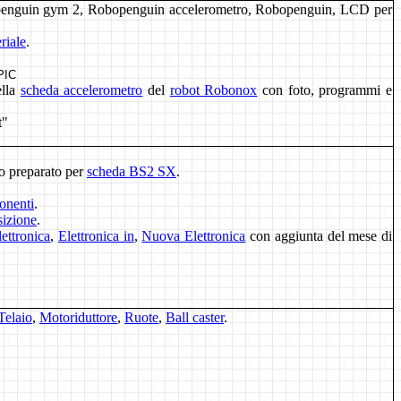
penguin gym 2, Robopenguin accelerometro, Robopenguin, LCD per
riale
.
PIC
ella
scheda accelerometro
del
robot Robonox
con foto, programmi e
t"
o preparato
per
scheda BS2 SX
.
onenti
.
sizione
.
lettronica
,
Elettronica in
,
Nuova Elettronica
con aggiunta del mese di
Telaio
,
Motoriduttore
,
Ruote
,
Ball caster
.