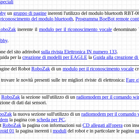
peciali
bby
un
gruppo di pagine
inerenti l'utilizzo del modulo bluetooth RBT-0
,
riconoscimento del modulo bluetooth
,
Programma BoeBot remote cont
oboZak
inerente il
modulo per il riconoscimento vocale
denominato V
obby
.
one del sito adrirobot
sulla rivista Elettronica IN numero 133
.
guida per la
creazione di modelli per EAGLE
la
Guida alla creazione d
pagine del Robot
RoboZak
di un
modulo per il riconoscimento vocale
cr
rovare le novità presenti sulle tre migliori riviste di elettronica:
Fare e
t
RoboZak
la sezione sull'utilizzo di un
radiomodem per il comando wire
ione di dati dai sensori.
boZak
la nuova sezione sull'utilizzo di un
radiomodem per il comando wi
odem
la pagina con
scheda per PC
.
ot
RoboZak
la pagina con informazioni sui
CD allegati all'opera
con ins
roid 01
la pagina inerenti i
moduli
del robot e in particolare le pagina
m