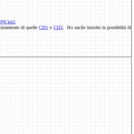
 PICkit2
.
iornamento di quelle
CD1
e
CD2
. Ho anche inserito la possibilità di