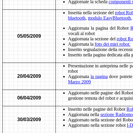
Aggiornate la scheda
componenti s
Inserita nella sezione del
robot Ro
bluetooth
,
modulo EasyBluetooth
Aggiornata la pagina del Robot
R
vocali al robot
05/05/2009
Aggiornata la sezione del
robot R
Aggiornata la
foto dei miei robot.
Inserito segnalazione della recensi
Inserito nella pagina dedicata alla 
Presentazione in anteprima nelle 
robot
20/04/2009
Aggiornata
la pagina
dove potrete t
Marzo 2009
Aggiornato nelle pagine del Robo
06/04/2009
gestione remota del robot e acquisiz
Inserito nelle pagine del Robot
Ro
Aggiornata nella
sezione Radiom
30/03/2009
Aggiornato nella sezione del Rob
Aggiornato nella sezione robot
I-D