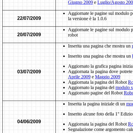
Giugno 2009
e
Luglio/Agosto 20
Aggiornate le pagine sul modulo p
22/07/2009
la versione è la 1.0.6
Aggiornate le pagine sul modulo 
20/07/2009
robot
Inserita una pagina che mostra un
Inserito una pagina che mostra un
Aggiornato la grafica pagina inizia
Aggiornata la pagina dove potrete tr
03/07/2009
Aprile 2009
e
Maggio 2009
Aggiornata la pagina del Robot
R
Aggiornato la pagina del
modulo si
Aggiornato pagine del Robot
Rob
Inserita la pagina iniziale di un
mod
Inserito alcune foto della 1° Edizi
04/06/2009
Aggiornata la pagina del Robot
R
Segnalazione come argomento cald