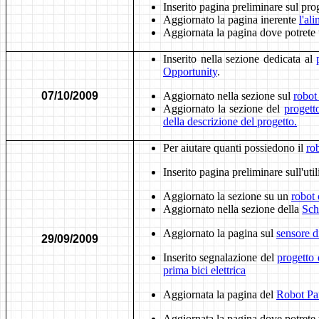
Inserito pagina preliminare sul p
Aggiornato la pagina inerente
l'al
Aggiornata la pagina dove potrete 
Inserito nella sezione dedicata al
Opportunity
.
07/10/2009
Aggiornato nella sezione sul
robot
Aggiornato la sezione del
progett
della descrizione del progetto.
Per aiutare quanti possiedono il
ro
Inserito pagina preliminare sull'uti
Aggiornato la sezione su un
robot
Aggiornato nella sezione della
Sch
Aggiornato la pagina sul
sensore 
29/09/2009
Inserito segnalazione del
progetto 
prima bici elettrica
Aggiornata la pagina del
Robot Pa
Aggiornata la pagina dove potrete 