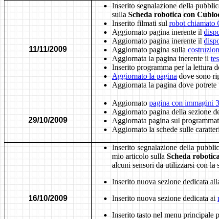
I
nserito segnalazione della pubbli
sulla
Scheda robotica con Cubl
Inserito filmati sul
robot chiamato 
Aggiornato pagina inerente il
dispo
Aggiornato pagina inerente il
dispo
11/11/2009
Aggiornato pagina sulla
costruzion
Aggiornata la pagina inerente il
te
Inserito programma per la lettura 
Aggiornato la pagina
dove sono ripo
Aggiornata la pagina dove potrete 
Aggiornato
pagina con immagini 3
Aggiornato pagina della sezione de
29/10/2009
Aggiornata pagina sul programma
Aggiornato la schede sulle caratter
Inserito segnalazione della pubbl
mio articolo sulla
Scheda robotic
alcuni sensori da utilizzarsi con la
Inserito nuova sezione dedicata al
16/10/2009
Inserito nuova sezione dedicata ai
Inserito tasto nel menu principale 